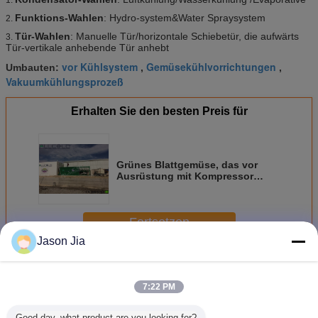
Funktions-Wahlen
: Hydro-system&Water Spraysystem
2.
Tür-Wahlen
: Manuelle Tür/horizontale Schiebetür, die aufwärts
3.
Tür-vertikale anhebende Tür anhebt
vor Kühlsystem
Gemüsekühlvorrichtungen
Umbauten:
,
,
Vakuumkühlungsprozeß
Erhalten Sie den besten Preis für
Grünes Blattgemüse, das vor
Ausrüstung mit Kompressor
Copeland/Maneurop abkühlt
Fortsetzen
Jason Jia
Vakuumkühlungsmaschine
Mehr
7:22 PM
Good day, what product are you looking for?