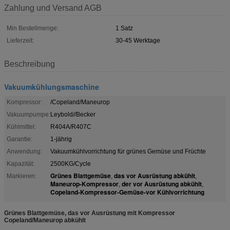
Zahlung und Versand AGB
Min Bestellmenge:
1 Satz
Lieferzeit:
30-45 Werktage
Beschreibung
Vakuumkühlungsmaschine
Kompressor:
/Copeland/Maneurop
Vakuumpumpe:
Leybold//Becker
Kühlmittel:
R404A/R407C
Garantie:
1-jährig
Anwendung:
Vakuumkühlvorrichtung für grünes Gemüse und Früchte
Kapazität:
2500KG/Cycle
Grünes Blattgemüse
das vor Ausrüstung abkühlt
Markieren:
,
,
Maneurop-Kompressor
der vor Ausrüstung abkühlt
,
,
Copeland-Kompressor-Gemüse-vor Kühlvorrichtung
Grünes Blattgemüse, das vor Ausrüstung mit Kompressor
Copeland/Maneurop abkühlt