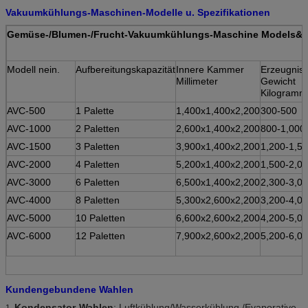
Vakuumkühlungs-Maschinen-Modelle u. Spezifikationen
Gemüse-/Blumen-/Frucht-Vakuumkühlungs-Maschine Models&-S
Modell nein.
Aufbereitungskapazität
Innere Kammer
Erzeugnis-
Millimeter
Gewicht
Kilogramm
AVC-500
1 Palette
1,400x1,400x2,200
300-500
AVC-1000
2 Paletten
2,600x1,400x2,200
800-1,000
AVC-1500
3 Paletten
3,900x1,400x2,200
1,200-1,5
AVC-2000
4 Paletten
5,200x1,400x2,200
1,500-2,0
AVC-3000
6 Paletten
6,500x1,400x2,200
2,300-3,0
AVC-4000
8 Paletten
5,300x2,600x2,200
3,200-4,0
AVC-5000
10 Paletten
6,600x2,600x2,200
4,200-5,0
AVC-6000
12 Paletten
7,900x2,600x2,200
5,200-6,0
Kundengebundene Wahlen
Kondensator-Wahlen
: Luftkühlung/Wasserkühlung /Evaporative
1.