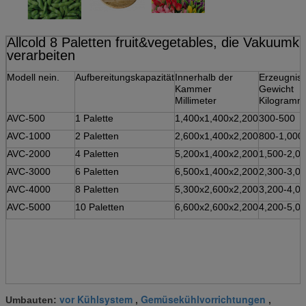
Allcold 8 Paletten fruit&vegetables, die Vakuumk
verarbeiten
Modell nein.
Aufbereitungskapazität
Innerhalb der
Erzeugnis-
Kammer
Gewicht
Millimeter
Kilogramm
AVC-500
1 Palette
1,400x1,400x2,200
300-500
AVC-1000
2 Paletten
2,600x1,400x2,200
800-1,000
AVC-2000
4 Paletten
5,200x1,400x2,200
1,500-2,0
AVC-3000
6 Paletten
6,500x1,400x2,200
2,300-3,0
AVC-4000
8 Paletten
5,300x2,600x2,200
3,200-4,0
AVC-5000
10 Paletten
6,600x2,600x2,200
4,200-5,0
vor Kühlsystem
Gemüsekühlvorrichtungen
Umbauten:
,
,