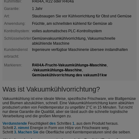
Kühlmittel:
R404A, R22 oder R404a
Garantie:
1 Jahr
Art:
Staubsaugen Sie vor Kühlvorrichtung für Obst und Gemüse
Anwendung:
Früchte, am schnellsten kühlend für Gemüse ab
Kontrollsystem:
volles automatisches PLC-Kontrollsystem
Schlüsselwörter:
Gemüsevakuumkühlvorrichtung, Vakuumschnelle
abkühlende Maschine
Kundendienst
Ingenieure verfügbar Maschinerie übersee instandhalten
erbracht:
R404A-Frucht-Vakuumkühlungs-Maschine
Markieren:
,
-Vakuumkühlungs-Maschine
,
Gemüsekühlvorrichtung des vakuum31kw
Was ist Vakuumkühlvorrichtung?
Vakuumkühlung ist eine ideale Weise, spezifische Frischware, wie Blattgemüse
und Blumen abzukühlen, schnell. Eine Vakuumkühlvorrichtung kann abkühlen
produziert unten von Feldtemperatur zu ungefähr 2°C in 15 Minuten. Tut nicht
nur diese Garantie die Qualität, aber sie lässt auch die schnelle logistische
Verarbeitung und die großen Mengen zu.
Verdunstende
Feuchtigkeit
des
Schrittes
1.
aus dem Produkt heraus.
Schritt
2. nimmt
Energie in Form von Hitze von Frischware weg.
Schritt
3. Machen Sie
die Oberfläche und Kerntemperaturen sind die selben.