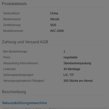
Produktdetails
Herkunftsort:
China
Markenname:
Allcold
Zertifizierung:
SGS
Modellnummer:
AVC-2000
Zahlung und Versand AGB
Min Bestellmenge:
1
Preis:
negotiable
Verpackung Informationen:
Standardverpackung
Lieferzeit:
30 Werktage
Zahlungsbedingungen:
L/C, T/T
Versorgungsmaterial-Fähigkeit:
300 Stücke pro Monat
Beschreibung
Vakuumkühlungsmaschine