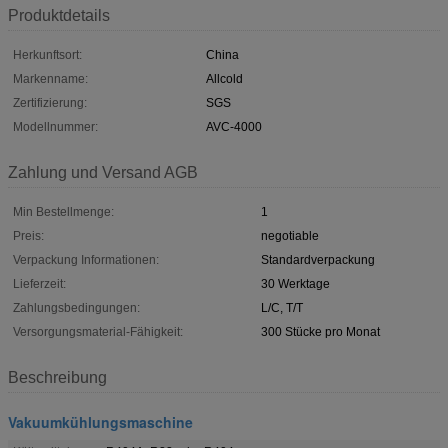
Produktdetails
Herkunftsort:
China
Markenname:
Allcold
Zertifizierung:
SGS
Modellnummer:
AVC-4000
Zahlung und Versand AGB
Min Bestellmenge:
1
Preis:
negotiable
Verpackung Informationen:
Standardverpackung
Lieferzeit:
30 Werktage
Zahlungsbedingungen:
L/C, T/T
Versorgungsmaterial-Fähigkeit:
300 Stücke pro Monat
Beschreibung
Vakuumkühlungsmaschine