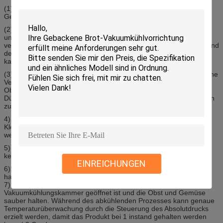
(1) halten das beste sensorische und die Qualität (Farbe, Aroma,
Geschmack und Nährstoffe) von Obst und Gemüse von!
(2) ist die Kühlzeit, im Allgemeinen ungefähr 20 Minuten schnell,
und jedes mögliches Verpacken mit Entlüftungslöchern kann
verwendet werden, um die Feldhitze des Gemüses, der Früchte und
der Blumen zu entfernen, und die Temperatur der Agrarprodukte
kann das zentrale Teil erreichen!
(3) kann Bakterien und Mikroorganismen hemmen oder töten; keine
Verschmutzung zum Produkt; etwas kleiner Schaden auf der
Oberfläche von Obst und Gemüse von mit „trocknendem
Dünnschichteffekt“ kann „geheilt werden“ oder wird nicht fortfahren
zu erweitern; , schnell, sauber, keine Verschmutzung.
4) Kann Traubenschimmel und Insekten hemmen oder töten.
Kleiner Schaden auf der Oberfläche von Blumen kann ‚geheilt
werden‘ oder wird nicht fortfahren zu erweitern.
5) Die entfernte Feuchtigkeit erklärt nur 2%-3% des Gewichts,
keines lokalen Trockners und der Deformation.
EINREICHUNGEN
6)Schuld zur Vorkühlung, die Blumen kann eine längere Lagerung
halten. Löst auch die logistische Herausforderung.
7) kann
Clean.Because-
Luft nur hereinkommen, wenn die
Vakuumkühlungskammer geöffnet ist und die Obst und Gemüse
sauber halten. Während des abkühlenden Prozesses kann genaue
Temperaturüberwachung durch die Steuerung des Absolutdrucks
erzielt werden, damit das Produkt bei 1 instand gehalten werden