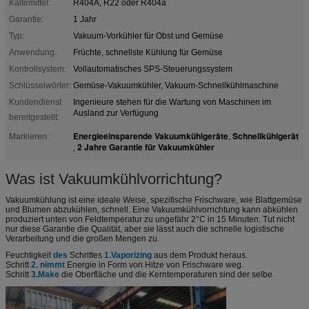
Kältemittel:
R404A, R22 oder R404a
Garantie:
1 Jahr
Typ:
Vakuum-Vorkühler für Obst und Gemüse
Anwendung:
Früchte, schnellste Kühlung für Gemüse
Kontrollsystem:
Vollautomatisches SPS-Steuerungssystem
Schlüsselwörter:
Gemüse-Vakuumkühler, Vakuum-Schnellkühlmaschine
Kundendienst
Ingenieure stehen für die Wartung von Maschinen im
Ausland zur Verfügung
bereitgestellt:
Energieeinsparende Vakuumkühlgeräte
Schnellkühlgerät
Markieren:
,
2 Jahre Garantie für Vakuumkühler
,
Was ist Vakuumkühlvorrichtung?
Vakuumkühlung ist eine ideale Weise, spezifische Frischware, wie Blattgemüse
und Blumen abzukühlen, schnell. Eine Vakuumkühlvorrichtung kann abkühlen
produziert unten von Feldtemperatur zu ungefähr 2°C in 15 Minuten. Tut nicht
nur diese Garantie die Qualität, aber sie lässt auch die schnelle logistische
Verarbeitung und die großen Mengen zu.
Feuchtigkeit
des
Schrittes
1.Vaporizing
aus dem Produkt heraus.
Schritt
2. nimmt
Energie in Form von Hitze von Frischware weg.
Schritt
3.Make
die Oberfläche und die Kerntemperaturen sind der selbe.