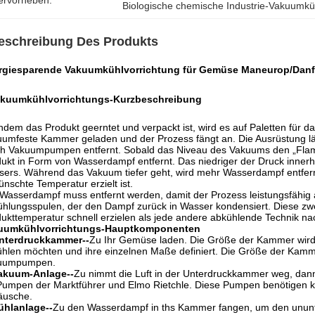
ervorheben:
Biologische chemische Industrie-Vakuumkü
eschreibung Des Produkts
rgiesparende Vakuumkühlvorrichtung für Gemüse Maneurop/Dan
kuumkühlvorrichtungs-
Kurzbeschreibung
dem das Produkt geerntet und verpackt ist, wird es auf Paletten für d
umfeste Kammer geladen und der Prozess fängt an. Die Ausrüstung läss
h Vakuumpumpen entfernt. Sobald das Niveau des Vakuums den „Flamm
ukt in Form von Wasserdampf entfernt. Das niedriger der Druck inner
ers. Während das Vakuum tiefer geht, wird mehr Wasserdampf entfernt 
nschte Temperatur erzielt ist.
Wasserdampf muss entfernt werden, damit der Prozess leistungsfähig
hlungsspulen, der den Dampf zurück in Wasser kondensiert. Diese z
ukttemperatur schnell erzielen als jede andere abkühlende Technik na
uumkühlvorrichtungs-
Hauptkomponenten
nterdruckkammer--
Zu Ihr Gemüse laden. Die Größe der Kammer wird d
hlen möchten und ihre einzelnen Maße definiert. Die Größe der Kamm
uumpumpen.
akuum-Anlage--
Zu nimmt die Luft in der Unterdruckkammer weg, da
Pumpen der Marktführer und Elmo Rietchle. Diese Pumpen benötigen 
äusche.
ühlanlage--
Zu den Wasserdampf in ths Kammer fangen, um den ununt