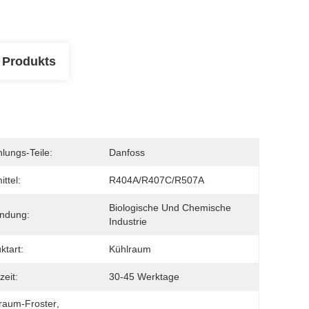
 Produkts
lungs-Teile:
Danfoss
ttel:
R404A/R407C/R507A
Biologische Und Chemische 
ndung:
Industrie
ktart:
Kühlraum
zeit:
30-45 Werktage
raum-Froster
, 