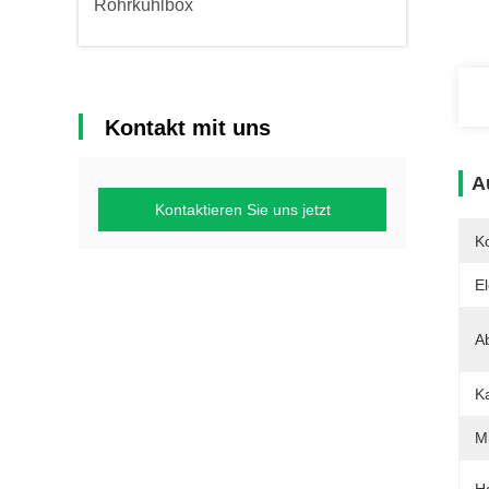
Rohrkühlbox
Kontakt mit uns
A
Kontaktieren Sie uns jetzt
K
El
A
Ka
M