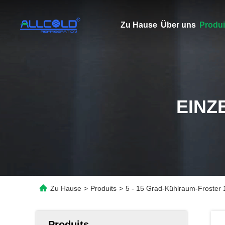
Zu Hause
Über uns
Produi
EINZ
Zu Hause
>
Produits
>
5 - 15 Grad-Kühlraum-Froster 
Produits