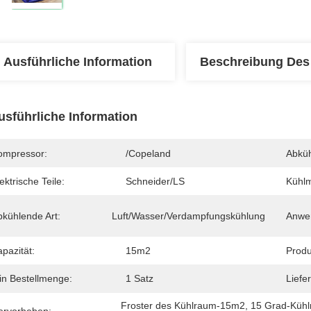
Ausführliche Information
Beschreibung Des
usführliche Information
ompressor:
/Copeland
Abküh
ektrische Teile:
Schneider/LS
Kühlmi
bkühlende Art:
Luft/Wasser/Verdampfungskühlung
Anwe
pazität:
15m2
Produ
in Bestellmenge:
1 Satz
Liefer
Froster des Kühlraum-15m2
, 
15 Grad-Kühl