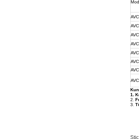
Mode
AVC
AVC
AVC
AVC
AVC
AVC
AVC
AVC
Kun
1.
K
2.
F
3.
T
Sti