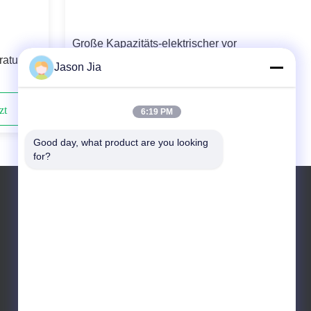
Große Kapazitäts-elektrischer vor
atur-
Luftkühler für Chemiefaser-Industrie
Jason Jia
g
zt
Kontaktieren Sie uns jetzt
6:19 PM
Good day, what product are you looking 
for?
Tel.: +86-18028761669