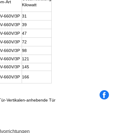
om-Art
Kilowatt
V-660V/3P
31
V-660V/3P
39
V-660V/3P
47
V-660V/3P
72
V-660V/3P
98
V-660V/3P
121
V-660V/3P
145
V-660V/3P
166
Tür-Vertikalen-anhebende Tür
vorrichtungen