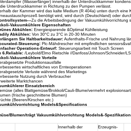
Verdampfer (Wasserfänger) innerhalb der Unterdruckkammer kondensier
 die Unterdruckkammer in Richtung zu den Pumpen verlässt.
rhalb der Kammer wird das kalte Medium (R 404a) unten durch eine K
eaustauschprozeß benötigt wird, wird durch (Deutschland) oder durch 
ontrollsystem---
Zu die Arbeitsbedingung der Vakuumkühlvorrichtung s
kkoli-Vakuumkühlere Eigenschaften
rünes Abkühlen:
Energiesparende &Optimal Kühlleistung
adily Abkühlen:
Von 30°C zu 3°C in 20-30 Minuten
erlängern Sie Haltbarkeitsdauer:
Aufenthalts-Frische und Nahrung lä
ccurated-Steuerung:
Plc-Mähdrescher mit empfindlichen sensors&va
infacher Operations-Entwurf:
Steuerungsarbeit mit Touch Screen
e 6.Reliable:
/Leybold/Elmo Rietschle //Danfoss/Johnson/Schneider/LS
kkoli-Vakuumkühlere Vorteile
erabgesetzte Produktionsausfälle
erbessertes wirtschaftliches von Ernteoperationen
erabgesetzte Verluste während des Marketings
erbesserte Nutzung durch Verbraucher
rweiterte Marktchancen
uumkühlerer Einsatzbereich
emüse (alles Blattgemüse/Brokkoli/Cauli-Blume/vermehrt explosionsarti
lumen (frische geschnittene Blumen)
rüchte (Beeren/Kirschen etc.)
uumkühlvorrichtung Models&Specifications
üse/Blumen/trägt Vakuumkühlvorrichtung Models&-Spezifikation
Innerhalb der
Erzeugnis-