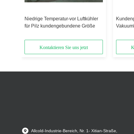
er
Niedrige Temperatur-vor Luftkühler
Kunden
für Pilz kundengebundene Größe
Vakuumk
Gemüsek
Verschle
Kontaktieren Sie uns jetzt
K
Allcold-Industrie-Bereich, Nr. 1- Xitian-Straße,