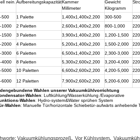
ll nein.
Aufbereitungskapazität
Kammer
Gewicht
Str
Millimeter
Kilogramm
-500
1 Palette
1,400x1,400x2,200
300-500
220
-1000
2 Paletten
2,600x1,400x2,200
800-1,000
220
-1500
3 Paletten
3,900x1,400x2,200
1,200-1,500
220
-2000
4 Paletten
5,200x1,400x2,200
1,500-2,000
220
-3000
6 Paletten
6,500x1,400x2,200
2,300-3,000
220
-4000
8 Paletten
5,300x2,600x2,200
3,200-4,000
220
-5000
10 Paletten
6,600x2,600x2,200
4,200-5,000
220
-6000
12 Paletten
7,900x2,600x2,200
5,200-6,000
220
dengebundene Wahlen unserer Vakuumkühlvorrichtung
ondensator-Wahlen
: Luftkühlung/Wasserkühlung /Evaporative
unktions-Wahlen
: Hydro-system&Water sprühen System
ür-Wahlen
: Manuelle Tür/horizontale Schiebetür-aufwärts anhebende 
chworte:
Vakuumkühlungsprozeß
,
Vor Kühlsystem
,
Vakuumkühl