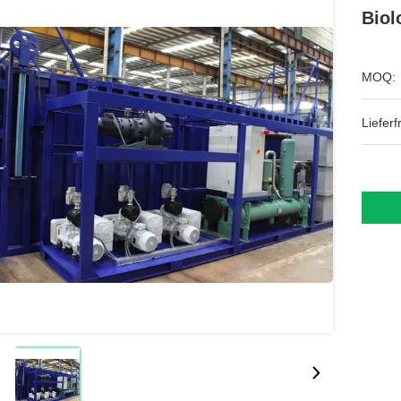
Biol
MOQ:
Lieferfr