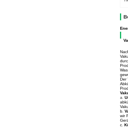
H
B
Ene
Va
Nach
Vaku
durc
Prod
Wass
gewü
Der 
Abkü
Prod
Vak
a.
U
abkü
Vak
b.
V
wir 
Ger
c.
K