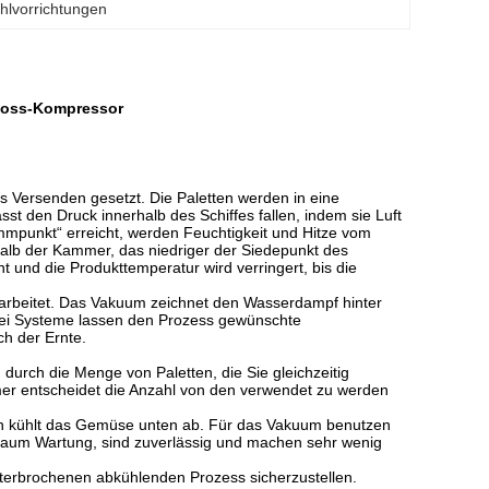
hlvorrichtungen
foss-Kompressor
as Versenden gesetzt. Die Paletten werden in eine
t den Druck innerhalb des Schiffes fallen, indem sie Luft
punkt“ erreicht, werden Feuchtigkeit und Hitze vom
halb der Kammer, das niedriger der Siedepunkt des
und die Produkttemperatur wird verringert, bis die
 arbeitet. Das Vakuum zeichnet den Wasserdampf hinter
wei Systeme lassen den Prozess gewünschte
ch der Ernte.
urch die Menge von Paletten, die Sie gleichzeitig
er entscheidet die Anzahl von den verwendet zu werden
nn kühlt das Gemüse unten ab. Für das Vakuum benutzen
kaum Wartung, sind zuverlässig und machen sehr wenig
erbrochenen abkühlenden Prozess sicherzustellen.