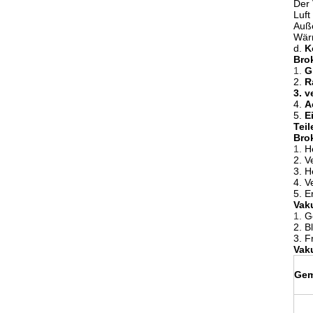
Der 
Luft
Auße
Wärm
d.
K
Bro
1.
G
2.
R
3. v
4.
A
5.
E
Teil
Bro
1.
H
2. V
3. H
4. V
5. E
Vak
1.
G
2. B
3. F
Vak
Gem