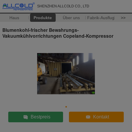
SHENZHEN ALLCOLD CO., LTD
Haus
Produkte
Über uns
Fabrik-Ausflug
>>
Blumenkohl-frischer Bewahrungs-
Vakuumkühlvorrichtungen Copeland-Kompressor
Bestpreis
Kontakt