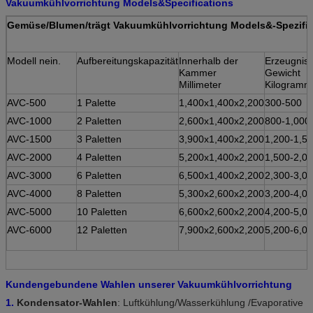
Vakuumkühlvorrichtung Models&Specifications
Gemüse/Blumen/trägt Vakuumkühlvorrichtung Models&-Spezifik
Modell nein.
Aufbereitungskapazität
Innerhalb der
Erzeugnis-
Kammer
Gewicht
Millimeter
Kilogramm
AVC-500
1 Palette
1,400x1,400x2,200
300-500
AVC-1000
2 Paletten
2,600x1,400x2,200
800-1,000
AVC-1500
3 Paletten
3,900x1,400x2,200
1,200-1,5
AVC-2000
4 Paletten
5,200x1,400x2,200
1,500-2,0
AVC-3000
6 Paletten
6,500x1,400x2,200
2,300-3,0
AVC-4000
8 Paletten
5,300x2,600x2,200
3,200-4,0
AVC-5000
10 Paletten
6,600x2,600x2,200
4,200-5,0
AVC-6000
12 Paletten
7,900x2,600x2,200
5,200-6,0
Kundengebundene Wahlen unserer Vakuumkühlvorrichtung
1.
Kondensator-Wahlen
: Luftkühlung/Wasserkühlung /Evaporative