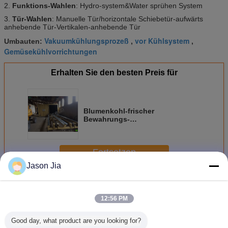
2.
Funktions-Wahlen
: Hydro-system&Water sprühen System
3.
Tür-Wahlen
: Manuelle Tür/horizontale Schiebetür-aufwärts
anhebende Tür-Vertikalen-anhebende Tür
Vakuumkühlungsprozeß
vor Kühlsystem
Umbauten:
,
,
Gemüsekühlvorrichtungen
Erhalten Sie den besten Preis für
Blumenkohl-frischer
Bewahrungs-
Vakuumkühlvorrichtungen
Copeland-Kompressor
Fortsetzen
Jason Jia
Vakuumkühlvorrichtungen
Mehr
12:56 PM
Good day, what product are you looking for?