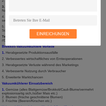
2.
Radily Abkühlen:
Von 30°C zu 3°C in 20-30 Minuten
3. verlängern Sie Haltbarkeitsdauer:
Aufenthalts-Frische und
Nahrung länger
4.
Accurated-Steuerung:
Plc-Mähdrescher mit empfindlichen
sensors&valves
5.
Einfacher Operations-Entwurf:
Steuerungsarbeit mit Touch
Screen
EINREICHUNGEN
Teile 6.Reliable:
/Leybold/Elmo Rietschle
//Danfoss/Johnson/Schneider/LS
Brokkoli-Vakuumkühlere Vorteile
1.
Herabgesetzte Produktionsausfälle
2. Verbessertes wirtschaftliches von Ernteoperationen
3. Herabgesetzte Verluste während des Marketings
4. Verbesserte Nutzung durch Verbraucher
5. Erweiterte Marktchancen
Vakuumkühlerer Einsatzbereich
1.
Gemüse (alles Blattgemüse/Brokkoli/Cauli-Blume/vermehrt
explosionsartig sich,/süßer Mais etc.)
2. Blumen (frische geschnittene Blumen)
3. Früchte (Beeren/Kirschen etc.)