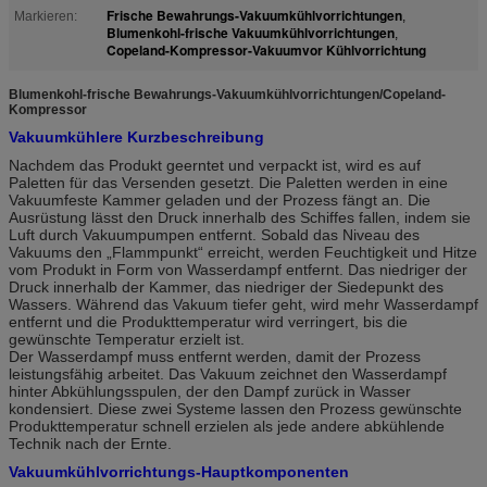
Frische Bewahrungs-Vakuumkühlvorrichtungen
Markieren:
,
Blumenkohl-frische Vakuumkühlvorrichtungen
,
Copeland-Kompressor-Vakuumvor Kühlvorrichtung
Blumenkohl-frische Bewahrungs-Vakuumkühlvorrichtungen/Copeland-
Kompressor
Vakuumkühlere Kurzbeschreibung
Nachdem das Produkt geerntet und verpackt ist, wird es auf
Paletten für das Versenden gesetzt. Die Paletten werden in eine
Vakuumfeste Kammer geladen und der Prozess fängt an. Die
Ausrüstung lässt den Druck innerhalb des Schiffes fallen, indem sie
Luft durch Vakuumpumpen entfernt. Sobald das Niveau des
Vakuums den „Flammpunkt“ erreicht, werden Feuchtigkeit und Hitze
vom Produkt in Form von Wasserdampf entfernt. Das niedriger der
Druck innerhalb der Kammer, das niedriger der Siedepunkt des
Wassers. Während das Vakuum tiefer geht, wird mehr Wasserdampf
entfernt und die Produkttemperatur wird verringert, bis die
gewünschte Temperatur erzielt ist.
Der Wasserdampf muss entfernt werden, damit der Prozess
leistungsfähig arbeitet. Das Vakuum zeichnet den Wasserdampf
hinter Abkühlungsspulen, der den Dampf zurück in Wasser
kondensiert. Diese zwei Systeme lassen den Prozess gewünschte
Produkttemperatur schnell erzielen als jede andere abkühlende
Technik nach der Ernte.
Vakuumkühlvorrichtungs-Hauptkomponenten