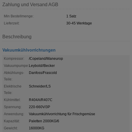
Zahlung und Versand AGB
Min Bestellmenge:
1 Satz
Lieferzeit:
30-45 Werktage
Beschreibung
Vakuumkühlvorrichtungen
Kompressor:
/Copeland/Maneurop
Vakuumpumpe:
Leybold//Becker
Abkühlungs-
Danfoss/Frascold
Teile:
Elektrische
Schneider/LS
Teile:
Kühlmittel:
R404A/R407C
Spannung:
220-660V/3P
Anwendung:
Vakuumkühlvorrichtung für Frischgemüse
Kapazität:
Paletten 2000KG/6
Gewicht:
16000KG