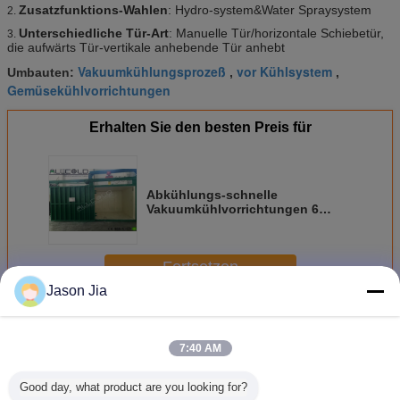
Zusatzfunktions-Wahlen
: Hydro-system&Water Spraysystem
2.
Unterschiedliche Tür-Art
: Manuelle Tür/horizontale Schiebetür,
3.
die aufwärts Tür-vertikale anhebende Tür anhebt
Vakuumkühlungsprozeß
vor Kühlsystem
Umbauten:
,
,
Gemüsekühlvorrichtungen
Erhalten Sie den besten Preis für
Abkühlungs-schnelle
Vakuumkühlvorrichtungen 6
Paletten mit Pumpe Leybold
Fortsetzen
Jason Jia
Vakuumkühlvorrichtungen
Mehr
7:40 AM
Good day, what product are you looking for?