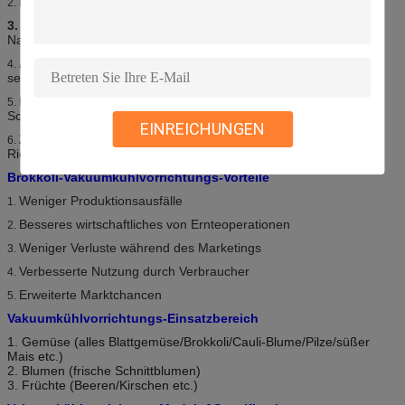
Radily Abkühlen:
Von 30°C zu 3°C in 20-30 Minuten
2.
3. verlängern Sie Haltbarkeitsdauer:
Bleiben Sie Frische und
Nahrung länger
Accurated-Steuerung:
Plc-Mähdrescher mit empfindlichen
4.
sensors&valves
Einfacher Operations-Entwurf:
Steuerungsarbeit mit Touch
5.
Screen
EINREICHUNGEN
Zuverlässige Teile:
/Leybold/Elmo
6.
Rietschle//Danfoss/Johnson/Schneider/LS
Brokkoli-Vakuumkühlvorrichtungs-Vorteile
Weniger Produktionsausfälle
1.
Besseres wirtschaftliches von Ernteoperationen
2.
Weniger Verluste während des Marketings
3.
Verbesserte Nutzung durch Verbraucher
4.
Erweiterte Marktchancen
5.
Vakuumkühlvorrichtungs-Einsatzbereich
1. Gemüse (alles Blattgemüse/Brokkoli/Cauli-Blume/Pilze/süßer
Mais etc.)
2.
Blumen (frische Schnittblumen)
3.
Früchte (Beeren/Kirschen etc.)