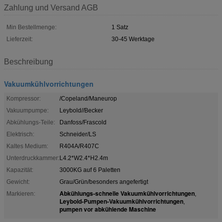
Zahlung und Versand AGB
Min Bestellmenge:
1 Satz
Lieferzeit:
30-45 Werktage
Beschreibung
Vakuumkühlvorrichtungen
Kompressor:
/Copeland/Maneurop
Vakuumpumpe:
Leybold//Becker
Abkühlungs-Teile:
Danfoss/Frascold
Elektrisch:
Schneider/LS
Kaltes Medium:
R404A/R407C
Unterdruckkammer:
L4.2*W2.4*H2.4m
Kapazität:
3000KG auf 6 Paletten
Gewicht:
Grau/Grün/besonders angefertigt
Abkühlungs-schnelle Vakuumkühlvorrichtungen
Markieren:
,
Leybold-Pumpen-Vakuumkühlvorrichtungen
,
pumpen vor abkühlende Maschine