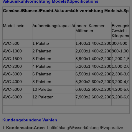
Vakuumkühlvorrichtung Models&Specifications
Gemüse-/Blumen-/Frucht-Vakuumkühlvorrichtung Models&-Spez
Modell nein.
Aufbereitungskapazität
Innere Kammer
Erzeugnis-
Millimeter
Gewicht
Kilogramm
AVC-500
1 Palette
1,400x1,400x2,200
300-500
AVC-1000
2 Paletten
2,600x1,400x2,200
800-1,000
AVC-1500
3 Paletten
3,900x1,400x2,200
1,200-1,5
AVC-2000
4 Paletten
5,200x1,400x2,200
1,500-2,0
AVC-3000
6 Paletten
6,500x1,400x2,200
2,300-3,0
AVC-4000
8 Paletten
5,300x2,600x2,200
3,200-4,0
AVC-5000
10 Paletten
6,600x2,600x2,200
4,200-5,0
AVC-6000
12 Paletten
7,900x2,600x2,200
5,200-6,0
Kundengebundene Wahlen
Kondensator-Arten
: Luftkühlung/Wasserkühlung /Evaporative
1.