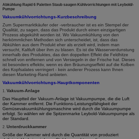
Abkühlung Rapid 6 Paletten Staub saugen Kühlvorrichtungen mit Leybold/-
Pumpe
Vakuumkühlvorrichtungs-Kurzbeschreibung
Zum Supermarktkäufer oder -verbraucher ist es ein Stempel der
Qualität, zu sagen, dass das Produkt durch einen einzigartigen
Prozess abgekühlt worden ist. Wo Vakuumkühlung von den
herkömmlichen Methoden sich unterscheidet, ist, dass das
Abkühlen aus dem Produkt eher als erzielt wird, indem man
versucht, Kaltluft über ihm zu blasen. Es ist die Wasserverdunstung
innerhalb des Produktes, das den doppelten Effekt die Feldhitze
schnell von entfernen und von Versiegeln in der Frische hat. Dieses
ist besonders effektiv, wenn es den Bräunungseffekt auf die Kolben
des Kopfsalates verringert - kein anderer Prozess kann Ihnen
diesen Marketing-Rand anbieten.
Vakuumkühlvorrichtungs-Hauptkomponenten
Vakuum-Anlage
1.
Das Hauptteil der Vakuum-Anlage ist Vakuumpumpe, die die Luft
der Kammer entfernt. Die Funktions-Leistungsfähigkeit der
Gemüsevakuumkühlungsmaschine wird durch die Vakuumpumpe
erfolgt. So wählen wir die Spitzenmarke Leybold-Vakuumpumpe als
der Standard.
Unterdruckkammer
2.
Größe der Kammer wird durch die Quantität von produziert