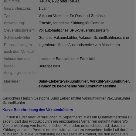
Kühlmittel:
R404A, R22 oder R404a
Gewährleistung:
1 Jahr
Typ:
Vakuum-Vorkühler für Obst und Gemüse
Anwendung:
Früchte, schnellste Kühlung für Gemüse
Steuerungssystem:
Vollautomatisches SPS-Steuerungssystem
Schlüsselwörter:
Gemüse-Vakuumkühler, Vakuum-Schnellkühlmaschine
Dienstleistungen
Ingenieure für die Auslandservice von Maschinen
nach dem Verkauf:
Vakuumkammer:
Lackierter Baustahl oder Edelstahl
Video-
Bereitgestellt
Ausgangsinspektion:
Salat-Eisberg-Vakuumkühler
Vorkühl-Vakuumkühler
Markieren:
,
,
einfach zu bedienende Vakuumkühlmaschine
Gekochtes Fleisch Gestopfte Buns Lebensmittel Vakuumkühler Vakuumkühler
Schnellkühler
Kurze Beschreibung des Vakuumkühlers
Für den Käufer oder Verbraucher im Supermarkt ist es ein Qualitätsmerkmal zu
sagen, daß das Produkt durch ein einzigartiges Verfahren gekühlt wurde.Wo
Vakuumkühlung von herkömmlichen Methoden unterscheidet, ist, dass die
Kühlung aus dem Produkt erreicht wird, anstatt zu versuchen, kalte Luft darüber
zu blasenEs ist die Verdunstung des Wassers im Produkt, die den doppelten