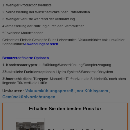
1. Weniger Produktionsverluste
2. Verbesserung der Wirtschaftlichkeit der Erntearbeiten
3. Weniger Verluste während der Vermarktung
4Verbesserung der Nutzung durch den Verbraucher
5Erweiterte Marktchancen
Gekochtes Fleisch Gestopfte Buns Lebensmittel Vakuumkühler Vakuumkühler
Schnellkühler
Anwendungsbereich
Benutzerdefinierte Optionen
1. Kondensatortypen
: Luftkühlung/Wasserkühlung/Dampferzeugung
2Zusätzliche Funktionsoptionen
: Hydro-System&Wassersprühsystem
3Unterschiedliche Türtypen
: Manuelle Tür/horizontale Schiebetür/ nach oben
liegende Tür/ vertikale Lifttür
Vakuumkühlungsprozeß
vor Kühlsystem
Umbauten:
,
,
Gemüsekühlvorrichtungen
Erhalten Sie den besten Preis für