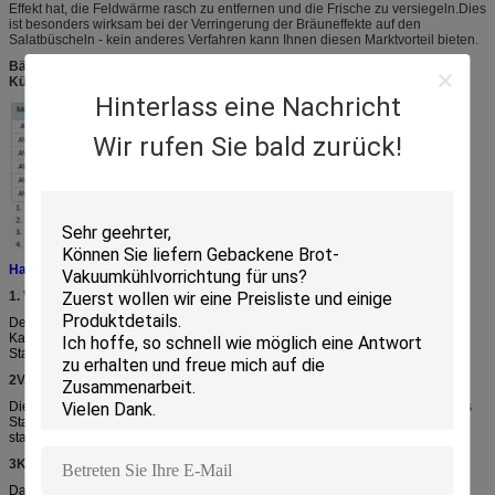
Effekt hat, die Feldwärme rasch zu entfernen und die Frische zu versiegeln.Dies
ist besonders wirksam bei der Verringerung der Bräuneffekte auf den
Salatbüscheln - kein anderes Verfahren kann Ihnen diesen Marktvorteil bieten.
Bäckerei Küche Lebensmittel Brot Vakuumkühler schneller Kühler Vac-
Kühler
Hinterlass eine Nachricht
Wir rufen Sie bald zurück!
Hauptkomponenten des Vakuumkühlers
1. Vakuumsystem
Der Hauptteil des Vakuumsystems ist die Vakuumpumpe, die die Luft aus der
Kammer entfernt.Also wählen wir die Top-Marke Leybold Vakuumpumpe als
Standard.
2Vakuumkammer
Die Größe der Kammer hängt von der Menge der Produkte ab, und sie ist aus
Stahl, um den enormen Druckunterschied in und aus der Kammer
standzuhalten.
3Kühlsystem
Das Kältesystem besteht hauptsächlich aus Kompressor, Verdampfer,