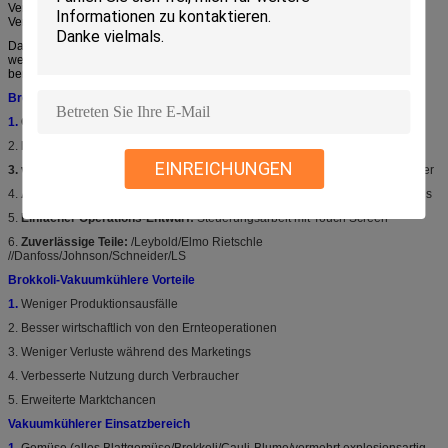
Verarbeitungsdaten werden im System gesammelt, und alle relevanten
Verarbeitungsparameter können auf der Anzeige gesehen werden.
Das Vakuumkühlungssystem kann mit einem Stoß auf dem Knopf begonnen
werden! Die Notenbildschirmanzeige ist sehr einfach zu benützen und
benutzerfreundlich. Das Menü wird in der Regionalsprache geliefert.
Brokkoli-Vakuumkühlere Eigenschaften
1.
Grünes Abkühlen:
Energiesparende &Optimal Kühlleistung
2.
Radily Abkühlen:
Von 30°C zu 3°C in 20-30 Minuten
EINREICHUNGEN
3. verlängern Sie Haltbarkeitsdauer:
Aufenthalts-Frische und Nahrung länger
4.
Accurated-Steuerung:
Plc-Mähdrescher mit empfindlichen sensors&valves
5.
Einfacher Operations-Entwurf:
Steuerungsarbeit mit Touch Screen
6.
Zuverlässige Teile:
/Leybold/Elmo Rietschle
//Danfoss/Johnson/Schneider/LS
Brokkoli-Vakuumkühlere Vorteile
1.
Weniger Produktionsausfälle
2. Besser wirtschaftlich von den Ernteoperationen
3. Weniger Verluste während des Marketings
4. Verbesserte Nutzung durch Verbraucher
5. Erweiterte Marktchancen
Vakuumkühlerer Einsatzbereich
1.
Gemüse (alles Blattgemüse/Brokkoli/Cauli-Blume/vermehrt explosionsartig