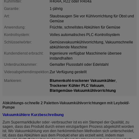
Kühlmittel:
R404A, R22 oder R404a
Garantie:
1-jährig
Art:
Staubsaugen Sie vor Kühlvorrichtung für Obst und
Gemüse
Anwendung:
Früchte, schnellstes Abkühlen für Gemüse
Kontrollsystem:
Volles automatisches PLC-Kontrollsystem
Schlüsselwörter:
Gemüsevakuumkühlvorrichtung, Vakuumschnelle
abkühlende Maschine
Kundendienst erbracht:
Ingenieure verfügbar Maschinerie übersee
instandhalten
Unterdruckkammer:
Gemalter Flussstahl oder Edelstahl
Videoabgehendinspektion:
Zur Verfügung gestellt
Blumenkohl-trockener Vakuumkühler
Markieren:
,
Trockener Kühler PLC Vakuum
,
Blattgemüse-Vakuumkühlvorrichtung
Abkühlungs-schnelle 2 Paletten-Vakuumkühlvorrichtungen mit Leybold/-
Pumpe
Vakuumkühlere Kurzbeschreibung
Zum Supermarktkäufer oder -verbraucher ist es ein Stempel der Qualität, zu
sagen, dass das Produkt durch einen einzigartigen Prozess abgekühlt worden
ist. Wo Vakuumkühlung von den herkömmlichen Methoden sich unterscheidet,
ist, dass das Abkühlen aus dem Produkt eher als erzielt wird, indem man