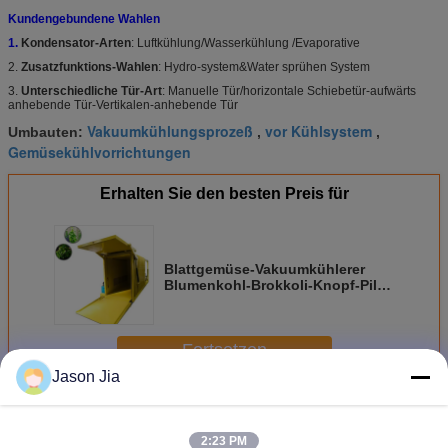
Kundengebundene Wahlen
1.
Kondensator-Arten
: Luftkühlung/Wasserkühlung /Evaporative
2.
Zusatzfunktions-Wahlen
: Hydro-system&Water sprühen System
3.
Unterschiedliche Tür-Art
: Manuelle Tür/horizontale Schiebetür-aufwärts
anhebende Tür-Vertikalen-anhebende Tür
Vakuumkühlungsprozeß
vor Kühlsystem
Umbauten:
,
,
Gemüsekühlvorrichtungen
Erhalten Sie den besten Preis für
Blattgemüse-Vakuumkühlerer
Blumenkohl-Brokkoli-Knopf-Pilz-
trockener Vakuumkühler
Fortsetzen
Jason Jia
Vakuumkühlvorrichtungen
Mehr
2:23 PM