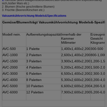
sich,/süßer Mais etc.)
2. Blumen (frische geschnittene Blumen)
3. Früchte (Beeren/Kirschen etc.)
Vakuumkühlvorrichtung Models&Specifications
Gemüse/Blumen/trägt Vakuumkühlvorrichtung Models&-Spezifik
Modell nein.
Aufbereitungskapazität
Innerhalb der
Erzeugnis-
Kammer
Gewicht
Millimeter
Kilogramm
AVC-500
1 Palette
1,400x1,400x2,200
300-500
AVC-1000
2 Paletten
2,600x1,400x2,200
800-1,000
AVC-1500
3 Paletten
3,900x1,400x2,200
1,200-1,5
AVC-2000
4 Paletten
5,200x1,400x2,200
1,500-2,0
AVC-3000
6 Paletten
6,500x1,400x2,200
2,300-3,0
AVC-4000
8 Paletten
5,300x2,600x2,200
3,200-4,0
AVC-5000
10 Paletten
6,600x2,600x2,200
4,200-5,0
AVC-6000
12 Paletten
7,900x2,600x2,200
5,200-6,0