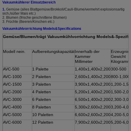
Vakuumkühlerer Einsatzbereich
1.
Gemüse (alles Blattgemüse/Brokkoli/Cauli-Blume/vermehrt explosionsartig
sich,/süßer Mais etc.)
2. Blumen (frische geschnittene Blumen)
3. Früchte (Beeren/Kirschen etc.)
Vakuumkühlvorrichtung Models&Specifications
Gemüse/Blumen/trägt Vakuumkühlvorrichtung Models&-Spezifik
Modell nein.
Aufbereitungskapazität
Innerhalb der
Erzeugnis-
Kammer
Gewicht
Millimeter
Kilogramm
AVC-500
1 Palette
1,400x1,400x2,200
300-500
AVC-1000
2 Paletten
2,600x1,400x2,200
800-1,000
AVC-1500
3 Paletten
3,900x1,400x2,200
1,200-1,5
AVC-2000
4 Paletten
5,200x1,400x2,200
1,500-2,0
AVC-3000
6 Paletten
6,500x1,400x2,200
2,300-3,0
AVC-4000
8 Paletten
5,300x2,600x2,200
3,200-4,0
AVC-5000
10 Paletten
6,600x2,600x2,200
4,200-5,0
AVC-6000
12 Paletten
7,900x2,600x2,200
5,200-6,0