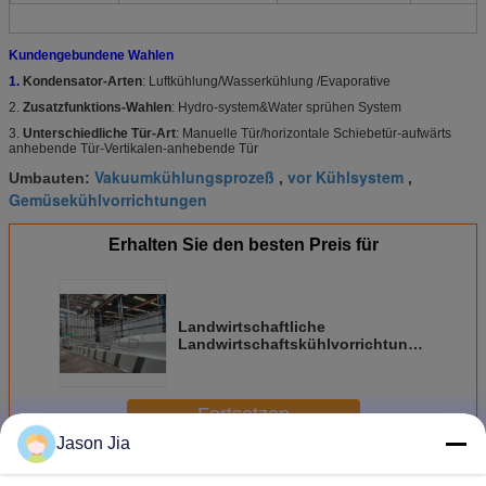
Kundengebundene Wahlen
1.
Kondensator-Arten
: Luftkühlung/Wasserkühlung /Evaporative
2.
Zusatzfunktions-Wahlen
: Hydro-system&Water sprühen System
3.
Unterschiedliche Tür-Art
: Manuelle Tür/horizontale Schiebetür-aufwärts
anhebende Tür-Vertikalen-anhebende Tür
Vakuumkühlungsprozeß
vor Kühlsystem
Umbauten:
,
,
Gemüsekühlvorrichtungen
Erhalten Sie den besten Preis für
Landwirtschaftliche
Landwirtschaftskühlvorrichtungs-
Stahlkammer des vakuum380v für
Eisbergsalat-Austern-Pilz
Fortsetzen
Jason Jia
Vakuumkühlvorrichtungen
Mehr