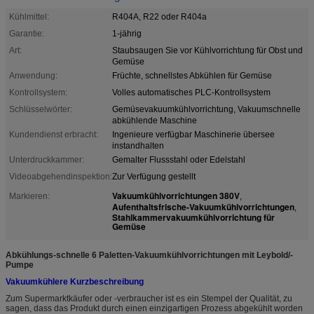
Kühlmittel:
R404A, R22 oder R404a
Garantie:
1-jährig
Art:
Staubsaugen Sie vor Kühlvorrichtung für Obst und
Gemüse
Anwendung:
Früchte, schnellstes Abkühlen für Gemüse
Kontrollsystem:
Volles automatisches PLC-Kontrollsystem
Schlüsselwörter:
Gemüsevakuumkühlvorrichtung, Vakuumschnelle
abkühlende Maschine
Kundendienst erbracht:
Ingenieure verfügbar Maschinerie übersee
instandhalten
Unterdruckkammer:
Gemalter Flussstahl oder Edelstahl
Videoabgehendinspektion:
Zur Verfügung gestellt
Vakuumkühlvorrichtungen 380V
Markieren:
,
Aufenthaltsfrische-Vakuumkühlvorrichtungen
,
Stahlkammervakuumkühlvorrichtung für
Gemüse
Abkühlungs-schnelle 6 Paletten-Vakuumkühlvorrichtungen mit Leybold/-
Pumpe
Vakuumkühlere Kurzbeschreibung
Zum Supermarktkäufer oder -verbraucher ist es ein Stempel der Qualität, zu
sagen, dass das Produkt durch einen einzigartigen Prozess abgekühlt worden