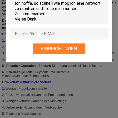
Maschine perfektes funktioniert, sogar mit teilweisem Laden. Die Zieltemperatur
wird schnell verwirklicht, ohne des empfindlichen Gemüses einzufrieren. Die
Verarbeitungsdaten werden im System gesammelt, und alle relevanten
Verarbeitungsparameter können auf der Anzeige gesehen werden.
Das Vakuumkühlungssystem kann mit einem Stoß auf dem Knopf begonnen
werden! Die Notenbildschirmanzeige ist sehr einfach zu benützen und
benutzerfreundlich. Das Menü wird in der Regionalsprache geliefert.
Brokkoli-Vakuumkühlere Eigenschaften
1.
Grünes Abkühlen:
Energiesparende &Optimal Kühlleistung
2.
Radily Abkühlen:
Von 30°C zu 3°C in 20-30 Minuten
EINREICHUNGEN
3. verlängern Sie Haltbarkeitsdauer:
Aufenthalts-Frische und Nahrung länger
4.
Accurated-Steuerung:
Plc-Mähdrescher mit empfindlichen sensors&valves
5.
Einfacher Operations-Entwurf:
Steuerungsarbeit mit Touch Screen
6.
Zuverlässige Teile:
/Leybold/Elmo Rietschle
//Danfoss/Johnson/Schneider/LS
Brokkoli-Vakuumkühlere Vorteile
1.
Weniger Produktionsausfälle
2. Besser wirtschaftlich von den Ernteoperationen
3. Weniger Verluste während des Marketings
4. Verbesserte Nutzung durch Verbraucher
5. Erweiterte Marktchancen