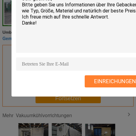
Vakuumkühlungsprozeß
vor Kühlsystem
Umbauten:
,
,
Gemüsekühlvorrichtungen
Erhalten Sie den besten Preis für
CER Zertifikat-frische Blumen-
Kräuter staubsaugen
EINREICHUNGEN
Kühlvorrichtung für Fluglinie
Fortsetzen
Vakuumkühlvorrichtungen
Mehr