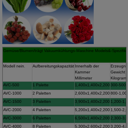
Gemüse/Blumen/trägt Vakuumkühlungs-Maschine Models&-Spezifika
Modell nein.
Aufbereitungskapazität
Innerhalb der
Erzeugni
Kammer
Gewicht
Millimeter
Kilogram
AVC-500
1 Palette
1,400x1,400x2,200
300-500
AVC-1000
2 Paletten
2,600x1,400x2,200
800-1,00
AVC-1500
3 Paletten
3,900x1,400x2,200
1,200-1,
AVC-2000
4 Paletten
5,200x1,400x2,200
1,500-2,
AVC-3000
6 Paletten
6,500x1,400x2,200
2,300-3,
AVC-4000
8 Paletten
5,300x2,600x2,200
3,200-4,