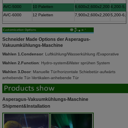
AVC-5000
10 Paletten
6,600x2,600x2,200
4,200-5,
AVC-6000
12 Paletten
7,900x2,600x2,200
5,200-6,
Schneider Made Options der Asperagus-
Vakuumkühlungs-Maschine
Wahlen 1.Condensor
: Luftkühlung/Wasserkühlung /Evaporative
Wahlen 2.Function
: Hydro-system&Water sprühen System
Wahlen 3.Door
: Manuelle Tür/horizontale Schiebetür-aufwärts
anhebende Tür-Vertikalen-anhebende Tür
Asperagus-Vakuumkühlungs-Maschine
Shipment&Installation