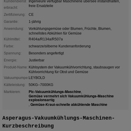
Kundendienst
Ingenieure verfügbar Maschinerie übersee instandhalten,
freie Ersatzteile
erbracht:
Zertifizierung:
CE
Garantie:
1-jährig
Anwendung:
Vorkühlungsgemüse oder Blumen, Früchte, Blumen,
schnellstes Abkühlen für Gemüse
Kühlmittel:
R404a/R134a/R507a
Farbe:
schwarze/silberne Kundenanforderung
Spannung:
Besonders angefertigt
Energie:
Justierbar
Produkt-Name:
Kühlsystem der Vakuumkühlvorrichtung, staubsaugen vor
Kühlvorrichtung für Obst und Gemüse
Vakuumpumpe:
LEYBOLD
Kälteleistung:
50KG--7000KG
Plc-Vakuumkühlungs-Maschine
Markieren:
,
Gemüse vermehrt sich Vakuumkühlungs-Maschine
explosionsartig
Gemüse-Kraut-schnelle abkühlende Maschine
,
Asperagus-Vakuumkühlungs-Maschinen-
Kurzbeschreibung