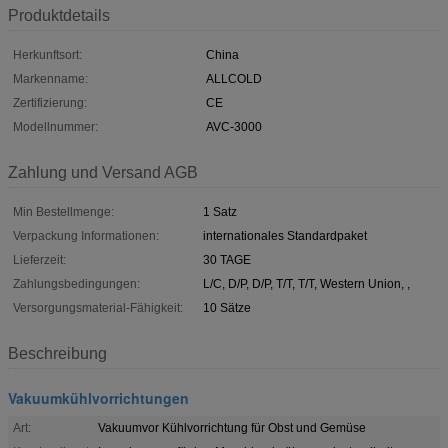
Produktdetails
Herkunftsort:
China
Markenname:
ALLCOLD
Zertifizierung:
CE
Modellnummer:
AVC-3000
Zahlung und Versand AGB
Min Bestellmenge:
1 Satz
Verpackung Informationen:
internationales Standardpaket
Lieferzeit:
30 TAGE
Zahlungsbedingungen:
L/C, D/P, D/P, T/T, T/T, Western Union, ,
Versorgungsmaterial-Fähigkeit:
10 Sätze
Beschreibung
Vakuumkühlvorrichtungen
Art:
Vakuumvor Kühlvorrichtung für Obst und Gemüse