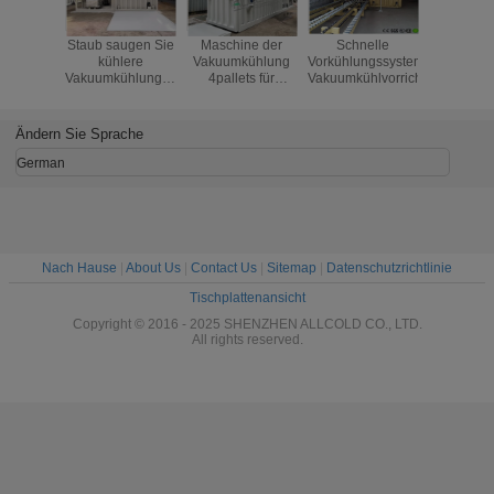
Staub saugen Sie
Maschine der
Schnelle
Pilz
kühlere
Vakuumkühlung
Vorkühlungssystem-
Vakuumküh
Vakuumkühlungsmaschine
4pallets für
Vakuumkühlvorrichtungen
für frische
Gemüse trägt
Schnittblumen
frische
und -pilz der
Schnittblumen
Ändern Sie Sprache
Gemüsefrüchte
und -pilz Früchte
German
Nach Hause
|
About Us
|
Contact Us
|
Sitemap
|
Datenschutzrichtlinie
Tischplattenansicht
Copyright © 2016 - 2025 SHENZHEN ALLCOLD CO., LTD.
All rights reserved.