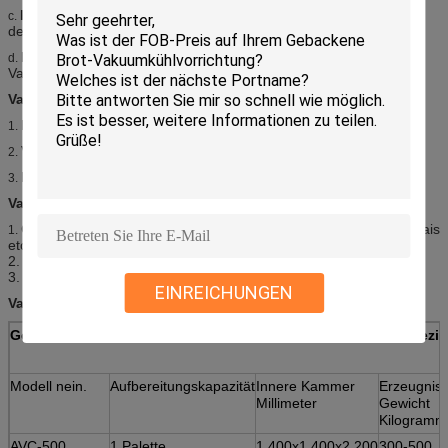
Kühlanlage--
Zu den Wasserdampf in ths Kammer fangen, um
c.
den ununterbrochenen abkühlenden Prozess sicherzustellen.
Kontrollsystem---
Zu die Arbeitsbedingung der
d.
Vakuumkühlvorrichtung steuern und zeigen.
Vakuumkühlvorrichtungs-Vorteile
Herabgesetzte Produktionsausfälle
1.
Verbessertes wirtschaftliches von Ernteoperationen
2.
Herabgesetzte Verluste während des Marketings
3.
Vakuumkühlvorrichtungs-Einsatzbereich
Gemüse (alles Blattgemüse/Brokkoli/Cauli-Blume/Pilze/süßer Mais
1.
etc.)
2. Blumen (frische Schnittblumen)
3. Früchte (Beeren/Kirschen etc.)
EINREICHUNGEN
Vakuumkühlvorrichtung Models&Specifications
Gemüse/Blumen/Früchte Staub saugen kühlere Models&-Spezifi
Modell nein.
Aufbereitungskapazität
Innere Kammer
Erzeugnis-
Millimeter
Gewicht
Kilogramm
AVC-500
1 Palette
1,400x1,400x2,200
300-500