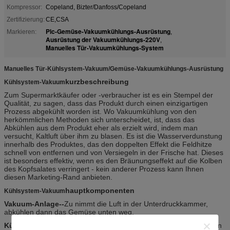
Kompressor:
Copeland, Bizter/Danfoss/Copeland
Zertifizierung:
CE,CSA
Plc-Gemüse-Vakuumkühlungs-Ausrüstung
Markieren:
,
Ausrüstung der Vakuumkühlungs-220V
,
Manuelles Tür-Vakuumkühlungs-System
Manuelles Tür-Kühlsystem-Vakuum/Gemüse-Vakuumkühlungs-Ausrüstung
kurzbeschreibung
Kühlsystem-Vakuum
Zum Supermarktkäufer oder -verbraucher ist es ein Stempel der
Qualität, zu sagen, dass das Produkt durch einen einzigartigen
Prozess abgekühlt worden ist. Wo Vakuumkühlung von den
herkömmlichen Methoden sich unterscheidet, ist, dass das
Abkühlen aus dem Produkt eher als erzielt wird, indem man
versucht, Kaltluft über ihm zu blasen. Es ist die Wasserverdunstung
innerhalb des Produktes, das den doppelten Effekt die Feldhitze
schnell von entfernen und von Versiegeln in der Frische hat. Dieses
ist besonders effektiv, wenn es den Bräunungseffekt auf die Kolben
des Kopfsalates verringert - kein anderer Prozess kann Ihnen
diesen Marketing-Rand anbieten.
hauptkomponenten
Kühlsystem-Vakuum
Vakuum-Anlage--
Zu nimmt die Luft in der Unterdruckkammer,
abkühlen dann das Gemüse unten weg.
Kühlanlage--
Zu den Wasserdampf in ths Kammer fangen, um den