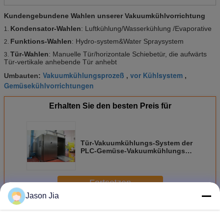
Kundengebundene Wahlen unserer Vakuumkühlvorrichtung
Kondensator-Wahlen
: Luftkühlung/Wasserkühlung /Evaporative
1.
Funktions-Wahlen
: Hydro-system&Water Spraysystem
2.
Tür-Wahlen
: Manuelle Tür/horizontale Schiebetür, die aufwärts
3.
Tür-vertikale anhebende Tür anhebt
Vakuumkühlungsprozeß
vor Kühlsystem
Umbauten:
,
,
Gemüsekühlvorrichtungen
Erhalten Sie den besten Preis für
Tür-Vakuumkühlungs-System der
PLC-Gemüse-Vakuumkühlungs-
Ausrüstungs-220V manuelles
Fortsetzen
Jason Jia
Vakuumkühlvorrichtungen
Mehr