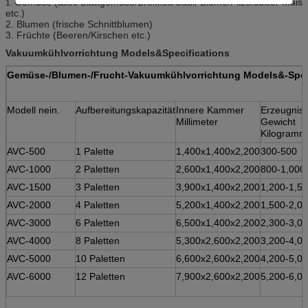
Gemüse (alles Blattgemüse/Brokkoli/Cauli-Blume/Pilze/süßer Mais
1.
etc.)
2. Blumen (frische Schnittblumen)
3. Früchte (Beeren/Kirschen etc.)
Vakuumkühlvorrichtung Models&Specifications
Gemüse-/Blumen-/Frucht-Vakuumkühlvorrichtung Models&-Spez
Modell nein.
Aufbereitungskapazität
Innere Kammer
Erzeugnis-
Millimeter
Gewicht
Kilogramm
AVC-500
1 Palette
1,400x1,400x2,200
300-500
AVC-1000
2 Paletten
2,600x1,400x2,200
800-1,000
AVC-1500
3 Paletten
3,900x1,400x2,200
1,200-1,5
AVC-2000
4 Paletten
5,200x1,400x2,200
1,500-2,0
AVC-3000
6 Paletten
6,500x1,400x2,200
2,300-3,0
AVC-4000
8 Paletten
5,300x2,600x2,200
3,200-4,0
AVC-5000
10 Paletten
6,600x2,600x2,200
4,200-5,0
AVC-6000
12 Paletten
7,900x2,600x2,200
5,200-6,0