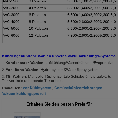
AVC-1500
3 Paletten
3,900x1,400x2,200
1,200-1,5
AVC-2000
4 Paletten
5,200x1,400x2,200
1,500-2,0
AVC-3000
6 Paletten
6,500x1,400x2,200
2,300-3,0
AVC-4000
8 Paletten
5,300x2,600x2,200
3,200-4,0
AVC-5000
10 Paletten
6,600x2,600x2,200
4,200-5,0
AVC-6000
12 Paletten
7,900x2,600x2,200
5,200-6,0
Kundengebundene Wahlen unseres Vakuumkühlungs-Systems
Kondensator-Wahlen
: Luftkühlung/Wasserkühlung /Evaporative
1.
Funktions-Wahlen
: Hydro-system&Water Spraysystem
2.
Tür-Wahlen
: Manuelle Tür/horizontale Schiebetür, die aufwärts
3.
Tür-vertikale anhebende Tür anhebt
vor Kühlsystem
Gemüsekühlvorrichtungen
Umbauten:
,
,
Vakuumkühlungsprozeß
Erhalten Sie den besten Preis für