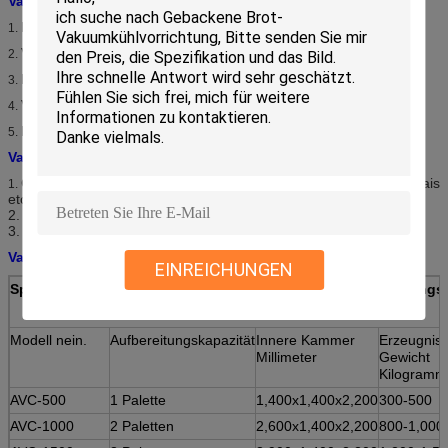
Vakuumkühlungs-System-Vorteile
Herabgesetzte Produktionsausfälle
1.
Verbessertes wirtschaftliches von Ernteoperationen
2.
Herabgesetzte Verluste während des Marketings
3.
Verbesserte Nutzung durch Verbraucher
4.
Erweiterte Marktchancen
5.
Vakuumkühlungs-System-Einsatzbereich
Gemüse (alles Blattgemüse/Brokkoli/Cauli-Blume/Pilze/süßer Mais
1.
etc.)
2. Blumen (frische Schnittblumen)
3. Früchte (Beeren/Kirschen etc.)
Vakuumkühlungs-System Models&Specifications
EINREICHUNGEN
Spezifikationen des Gemüse-/Blumen-/Frucht-Vakuumkühlung
Modell nein.
Aufbereitungskapazität
Innere Kammer
Erzeugnis-
Millimeter
Gewicht
Kilogramm
AVC-500
1 Palette
1,400x1,400x2,200
300-500
AVC-1000
2 Paletten
2,600x1,400x2,200
800-1,000