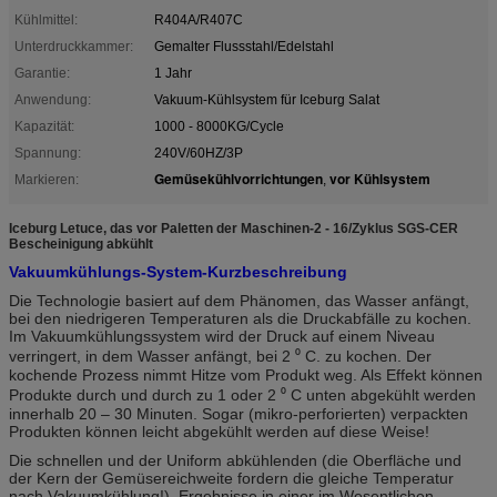
Kühlmittel:
R404A/R407C
Unterdruckkammer:
Gemalter Flussstahl/Edelstahl
Garantie:
1 Jahr
Anwendung:
Vakuum-Kühlsystem für Iceburg Salat
Kapazität:
1000 - 8000KG/Cycle
Spannung:
240V/60HZ/3P
Gemüsekühlvorrichtungen
vor Kühlsystem
Markieren:
,
Iceburg Letuce, das vor Paletten der Maschinen-2 - 16/Zyklus SGS-CER
Bescheinigung abkühlt
Vakuumkühlungs-System-Kurzbeschreibung
Die Technologie basiert auf dem Phänomen, das Wasser anfängt,
bei den niedrigeren Temperaturen als die Druckabfälle zu kochen.
Im Vakuumkühlungssystem wird der Druck auf einem Niveau
verringert, in dem Wasser anfängt, bei 2 ⁰ C. zu kochen. Der
kochende Prozess nimmt Hitze vom Produkt weg. Als Effekt können
Produkte durch und durch zu 1 oder 2 ⁰ C unten abgekühlt werden
innerhalb 20 – 30 Minuten. Sogar (mikro-perforierten) verpackten
Produkten können leicht abgekühlt werden auf diese Weise!
Die schnellen und der Uniform abkühlenden (die Oberfläche und
der Kern der Gemüsereichweite fordern die gleiche Temperatur
nach Vakuumkühlung!), Ergebnisse in einer im Wesentlichen