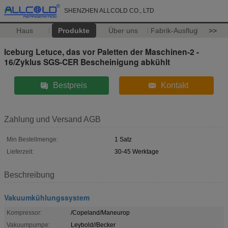
SHENZHEN ALLCOLD CO., LTD
Haus
Produkte
Über uns
Fabrik-Ausflug
>>
Iceburg Letuce, das vor Paletten der Maschinen-2 -
16/Zyklus SGS-CER Bescheinigung abkühlt
Bestpreis
Kontakt
Zahlung und Versand AGB
Min Bestellmenge:
1 Satz
Lieferzeit:
30-45 Werktage
Beschreibung
Vakuumkühlungssystem
Kompressor:
/Copeland/Maneurop
Vakuumpumpe:
Leybold//Becker