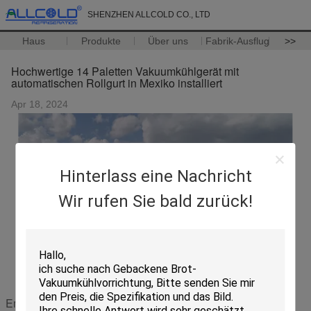
SHENZHEN ALLCOLD CO., LTD
Haus
Produkte
Über uns
Fabrik-Ausflug
>>
Hochwertige 14 Paletten Vakuumkühlgerät mit
automatischen Rollgurt in Mexiko installiert
Apr 18, 2024
Hinterlass eine Nachricht
Wir rufen Sie bald zurück!
Empfohlene Produkte