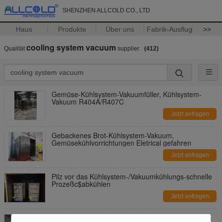
SHENZHEN ALLCOLD CO., LTD
Haus
Produkte
Über uns
Fabrik-Ausflug
>>
cooling system vacuum
Qualität
supplier.
(412)
Gemüse-Kühlsystem-Vakuumfüller, Kühlsystem-
Vakuum R404A/R407C
Jetzt anfragen
Gebackenes Brot-Kühlsystem-Vakuum,
Gemüsekühlvorrichtungen Eletrical gefahren
Jetzt anfragen
Pilz vor das Kühlsystem-/Vakuumkühlungs-schnelle
Prozeßc$abkühlen
Jetzt anfragen
1 - 6 Paletten-Kühlsystem-Vakuum, vor Kühlsystem